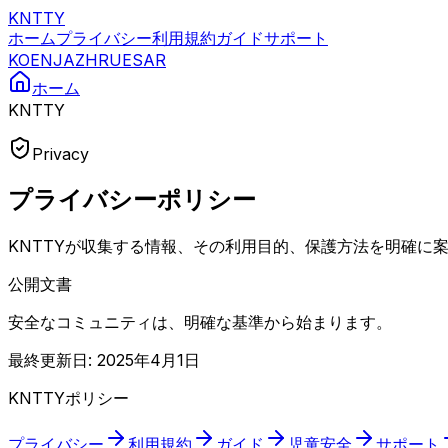
KNTTY
ホーム
プライバシー
利用規約
ガイド
サポート
KO
EN
JA
ZH
RU
ES
AR
ホーム
KNTTY
Privacy
プライバシーポリシー
KNTTYが収集する情報、その利用目的、保護方法を明確に
公開文書
安全なコミュニティは、明確な基準から始まります。
最終更新日: 2025年4月1日
KNTTYポリシー
プライバシー
利用規約
ガイド
児童安全
サポート